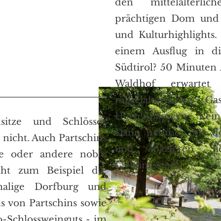
den mittelalterli
prächtigen Dom und
und Kulturhighlights.
einem Ausflug in di
Südtirol? 50 Minuten
Waldhof erwarte
mittelalterlichen G
Herrenhäusern. Kei
sitze und Schlösser
Dann nehmen Sie d
 nicht. Auch Partschins
und spazieren Si
ne oder andere noble
Lieblingsstadt.
cht zum Beispiel die
lige Dorfburg und
s von Partschins sowie
io-Schlossweinguts - im