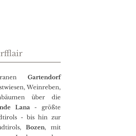
fflair
erranen
Gartendorf
stwiesen, Weinreben,
nbäumen über die
nde
Lana
- größte
irols - bis hin zur
dtirols,
Bozen
, mit