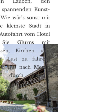
chen Lauben, den
 spannenden Kunst-
 Wie wär’s sonst mit
e kleinste Stadt in
 Autofahrt vom Hotel
t Sie
Glurns
mit
assen, Kirchen und
ne Lust zu fahren?
en Bus nach
Meran
e durch Sissis