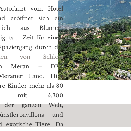
utofahrt vom Hotel
d eröffnet sich ein
Reich aus Blumen,
ights … Zeit für einen
Spaziergang durch die
rten von Schloss
 Meran – DER
Meraner Land.
Hier
re Kinder mehr als 80
aften mit 5.300
s der ganzen Welt,
nstlerpavillons und
 exotische Tiere.
Da