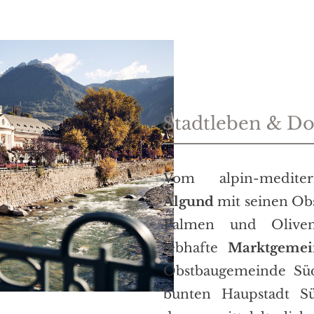
Stadtleben & Dor
Vom alpin-medit
Algund
mit seinen Ob
Palmen und Olive
lebhafte
Marktgemei
Obstbaugemeinde Südt
bunten Haupstadt Sü