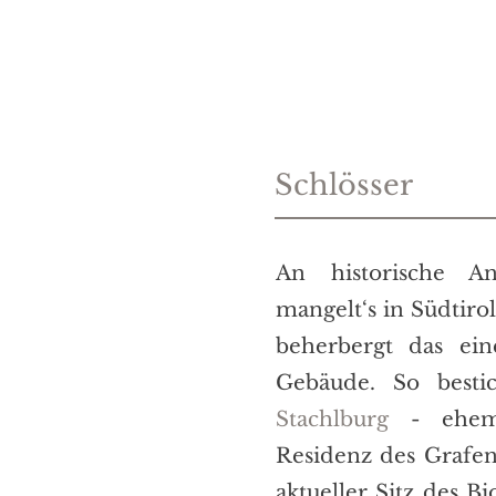
Schlösser
An historische An
mangelt‘s in Südtirol
beherbergt das ei
Gebäude. So besti
Stachlburg
- ehema
Residenz des Grafen
aktueller Sitz des B