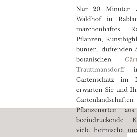
Nur 20 Minuten A
Waldhof in Rablan
märchenhaftes 
Pflanzen, Kunsthighl
bunten, duftenden 
botanischen
Gä
Trauttmansdorff
in
Gartenschatz im 
erwarten Sie und Ih
Gartenlandsch
Pflanzenarten au
beeindruckende Kü
viele heimische und