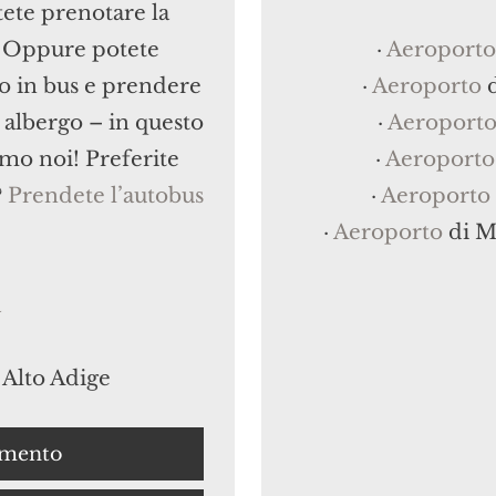
tete prenotare la
. Oppure potete
·
Aeroporto
o in bus e prendere
·
Aeroporto
o albergo – in questo
·
Aeroport
iamo noi! Preferite
·
Aeroporto
?
Prendete l’autobus
·
Aeroporto
·
Aeroporto
di M
a
 Alto Adige
amento