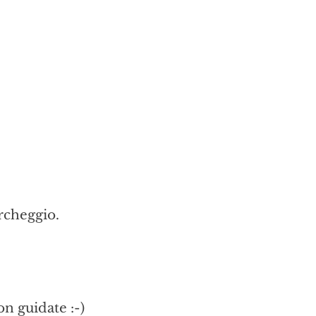
archeggio.
n guidate :-)