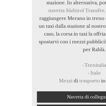
stazione. In alternativa, po
navetta Südtirol Transfer
raggiungere Merano in treno 
un taxi dalla stazione al nostr
caso, la corsa in taxi la offr
spostarvi con i mezzi pubblici
per Rablà.
·
Trenitali
·
Italo
Mezzi
di
trasporto
in
Navetta di colleg