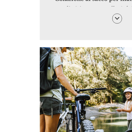
sveglia è impostata alle 6 d
preoccupatevi: non vi lasce
Waldhof a stomaco vuoto! Av
Reception entro le ore 21:0
precedente e al mattino vi 
gustosa colazione al sacco.
Buffet pomeridiano, un po‘
salato,
con insalate fresche
biologiche, gustosi antipasti
alpino-mediterranee e, per
dolcezza, torte fatte in casa
Menu a scelta di 5 portate
c
insalate e antipasti, piatti v