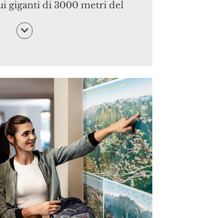
sui giganti di 3000 metri del
con ...
con passaggio all‘aperto
- 4m
o, 13m x 6,5m a cielo aperto,
’anno (28 - 30°C in estate, 32 -
i più fresche).
ggio rilassante
per 8 persone
e, 34 - 36°C nelle stagioni più
so
con angoli accoglienti e
li.
sauna
con sauna finlandese in
ontano, biosauna in legno di