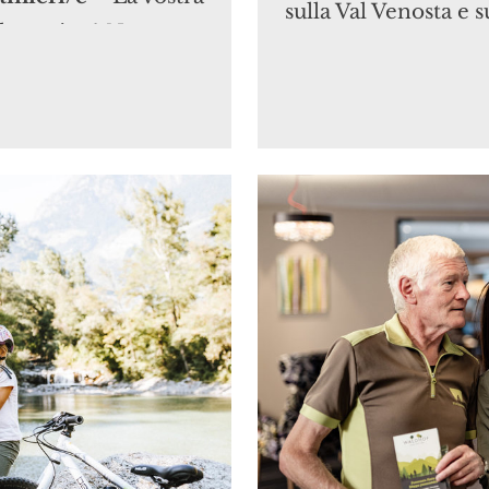
sulla Val Venosta e 
el mattino? Non
Gruppo di Tessa.
E 
remo uscire dal
visate la
Piscina coperta 
0 del giorno
x 6,5m all‘intern
faremo trovare una
riscaldata tutto l
34°C nelle stagion
 dolce e un po‘
Vasca idromassa
 con verdure
(30°-32°C in estat
 freddi, specialità
fresche).
 chiudere in
Giardino spazio
 e gelato cremoso.
lettini confortevo
on buffet di
Nuovo reparto 
egetariani e vegani e
legno di melo e 