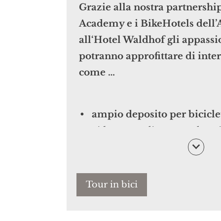
Grazie alla nostra partnership
Vi serve aiuto per pianificar
Academy e i BikeHotels dell’A
Richiedete la nostra
brochu
all‘Hotel Waldhof gli appassi
ricca di informazioni e utili
potranno approfittare di inte
escursioni a piedi, in bici, 
come …
scoprire le attrazioni cultura
ampio deposito per bicicle
videosorveglianza e colonni
biciclette elettriche, un'area
un'officina e un’area in cui 
temporaneamente i portabic
Tour in bici
noleggio di
city & mountain
qualità per grandi e piccin