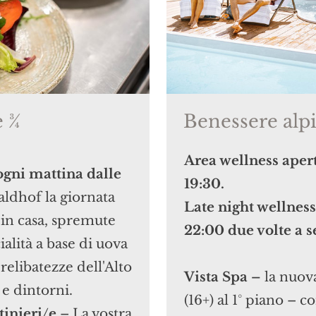
e ¾
Benessere alp
Area wellness apert
ogni mattina dalle
19:30.
aldhof la giornata
Late night wellness
e in casa, spremute
22:00 due volte a 
ialità a base di uova
elibatezze dell'Alto
Vista Spa –
la nuov
 e dintorni.
(16+) al 1° piano – 
tinieri/e
– La vostra