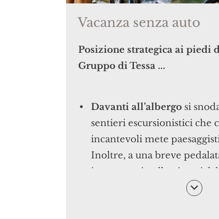
una squisita selezione di fo
Vacanza senza auto
Serata di pastasciutta
con g
base di pasta e un delizioso 
Posizione strategica ai piedi 
Vari piatti
senza glutine, se
Gruppo di Tessa ...
compatibili con le vostre 
Davanti all’albergo
si snod
sentieri escursionistici che
incantevoli mete paesaggisti
Inoltre, a una breve pedala
immettervi nella pista cicla
Augusta, raggiungere l'El
Tramontana/San Vigilio e la 