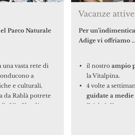
rmaggi.
cembro, zona docc
Vacanze attive
ustose specialità a
Nuova area rel
buffet di dolci.
sognare e una ter
del Parco Naturale
Per un’indimenticab
nza lattosio
e
Vitalbar
con tè d
Adige vi offriamo 
esigenze alimentari
.
sorgente.
a una vasta rete di
il nostro
ampio p
"Family Spa & Saun
 conducono a
la Vitalpina.
tutta la famiglia c
che e culturali.
4 volte a settiman
Piscina coperta
ta da Rablà potrete
guidate a medie 
6x12m, area bene
bile Via Claudia
Erich & Kurt.
idromassaggio, m
dorado MTB Monte
2 volte a settiman
per massaggi.
rete di trasporti
alta quota
con Er
Ampia area rel